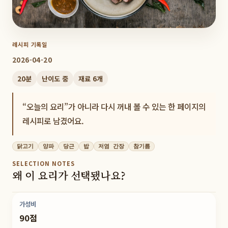
레시피 기록일
2026-04-20
20
분
난이도
중
재료
6
개
“오늘의 요리”가 아니라 다시 꺼내 볼 수 있는 한 페이지의
레시피로 남겼어요.
닭고기
양파
당근
밥
저염 간장
참기름
SELECTION NOTES
왜 이 요리가 선택됐나요?
가성비
90점