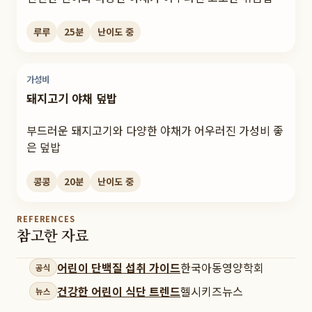
루루
25
분
난이도
중
가성비
돼지고기 야채 덮밥
부드러운 돼지고기와 다양한 야채가 어우러진 가성비 좋
은 덮밥
콩콩
20
분
난이도
중
REFERENCES
참고한 자료
어린이 단백질 섭취 가이드
한국아동영양학회
공식
건강한 어린이 식단 트렌드
헬시키즈뉴스
뉴스