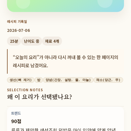
레시피 기록일
2026-07-06
25
분
난이도
중
재료
4
개
“오늘의 요리”가 아니라 다시 꺼내 볼 수 있는 한 페이지의
레시피로 남겼어요.
생선(뼈 제거)
밥
양념(간장, 설탕, 물, 마늘)
채소(당근, 무)
SELECTION NOTES
왜 이 요리가 선택됐나요?
트렌드
90점
루루가 제안한 생선조림 덮밥은 아이 입맛에 맞게 양념