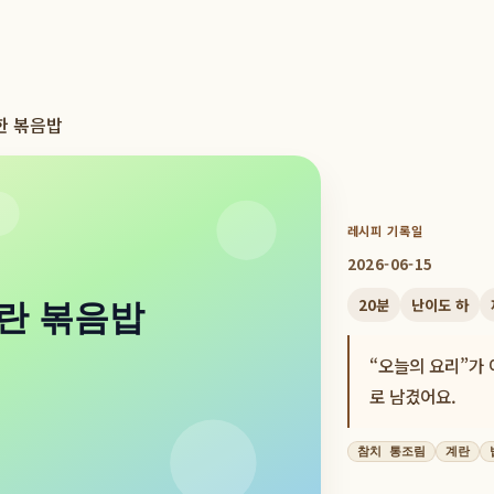
한 볶음밥
레시피 기록일
2026-06-15
20
분
난이도
하
“오늘의 요리”가 
로 남겼어요.
참치 통조림
계란