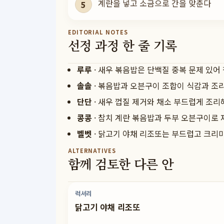
계란을 넣고 소금으로 간을 맞춘다
5
EDITORIAL NOTES
선정 과정 한 줄 기록
루루
·
새우 볶음밥은 단백질 중복 문제 있어
솔솔
·
볶음밥과 오븐구이 조합이 식감과 조
단단
·
새우 껍질 제거와 채소 부드럽게 조리
콩콩
·
참치 계란 볶음밥과 두부 오븐구이로 
벨벳
·
닭고기 야채 리조또는 부드럽고 크리
ALTERNATIVES
함께 검토한 다른 안
럭셔리
닭고기 야채 리조또