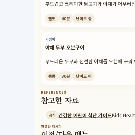
부드럽고 크리미한 닭고기와 야채가 어우러
벨벳
40
분
난이도
중
가성비
야채 두부 오븐구이
부드러운 두부와 신선한 야채를 오븐에 구워
콩콩
30
분
난이도
하
REFERENCES
참고한 자료
건강한 어린이 식단 가이드
Kids Heal
공식
연결된 레시피
이전/다음 메뉴