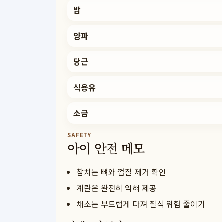
밥
양파
당근
식용유
소금
SAFETY
아이 안전 메모
참치는 뼈와 껍질 제거 확인
계란은 완전히 익혀 제공
채소는 부드럽게 다져 질식 위험 줄이기