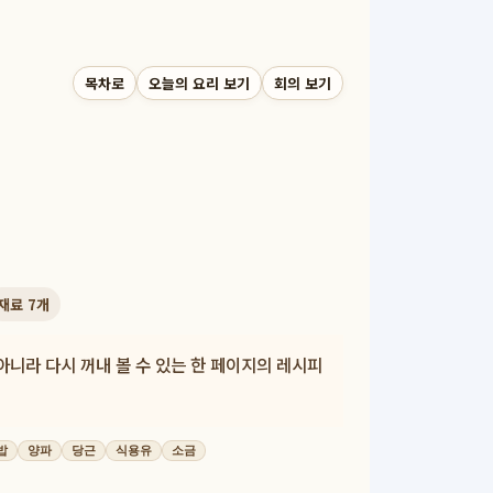
목차로
오늘의 요리 보기
회의 보기
재료
7
개
아니라 다시 꺼내 볼 수 있는 한 페이지의 레시피
밥
양파
당근
식용유
소금