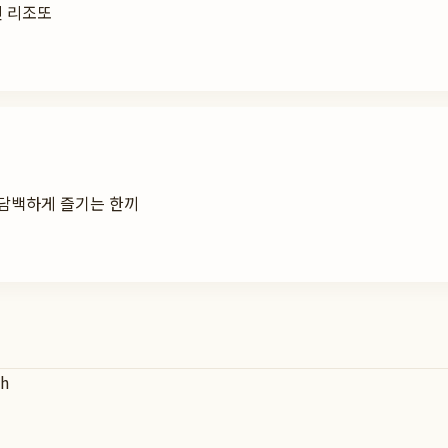
진 리조또
 담백하게 즐기는 한끼
th