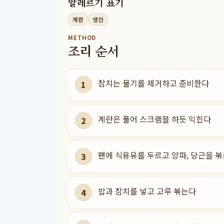
알레르기 표기
계란
생선
METHOD
조리 순서
참치는 물기를 제거하고 준비한다
1
계란은 풀어 스크램블 하듯 익힌다
2
팬에 식용유를 두르고 양파, 당근을 
3
밥과 참치를 넣고 고루 볶는다
4