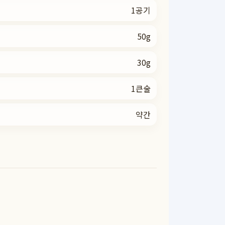
1공기
50g
30g
1큰술
약간