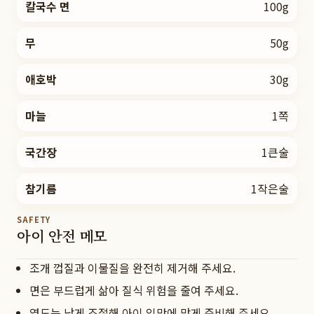
칼국수 면
100g
무
50g
애호박
30g
마늘
1쪽
국간장
1큰술
참기름
1작은술
SAFETY
아이 안전 메모
조개 껍질과 이물질을 완전히 제거해 주세요.
면은 부드럽게 삶아 질식 위험을 줄여 주세요.
염도는 낮게 조절해 아이 입맛에 맞게 준비해 주세요.