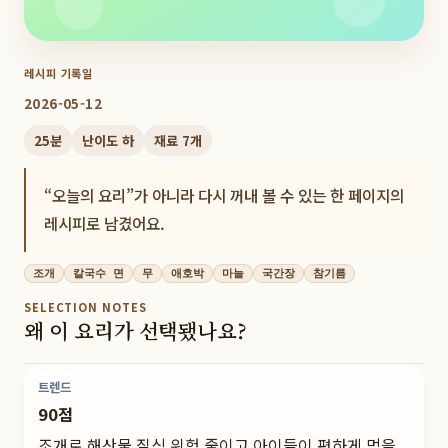
레시피 기록일
2026-05-12
25
분
난이도
하
재료
7
개
“오늘의 요리”가 아니라 다시 꺼내 볼 수 있는 한 페이지의
레시피로 남겼어요.
조개
칼국수 면
무
애호박
마늘
국간장
참기름
SELECTION NOTES
왜 이 요리가 선택됐나요?
트렌드
90점
조개로 해산물 질식 위험 줄이고 아이들이 편하게 먹을