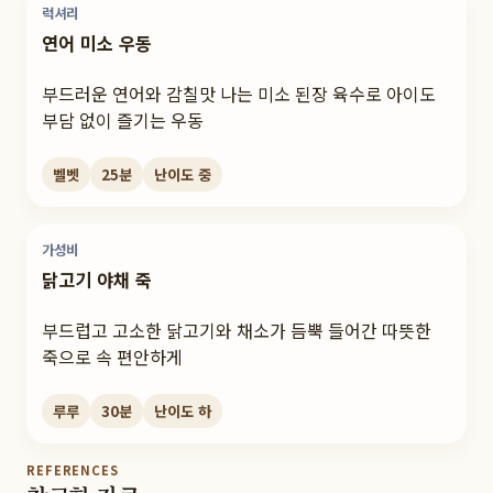
럭셔리
연어 미소 우동
부드러운 연어와 감칠맛 나는 미소 된장 육수로 아이도
부담 없이 즐기는 우동
벨벳
25
분
난이도
중
가성비
닭고기 야채 죽
부드럽고 고소한 닭고기와 채소가 듬뿍 들어간 따뜻한
죽으로 속 편안하게
루루
30
분
난이도
하
REFERENCES