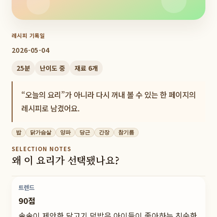
레시피 기록일
2026-05-04
25
분
난이도
중
재료
6
개
“오늘의 요리”가 아니라 다시 꺼내 볼 수 있는 한 페이지의
레시피로 남겼어요.
밥
닭가슴살
양파
당근
간장
참기름
SELECTION NOTES
왜 이 요리가 선택됐나요?
트렌드
90점
솔솔이 제안한 닭고기 덮밥은 아이들이 좋아하는 친숙한