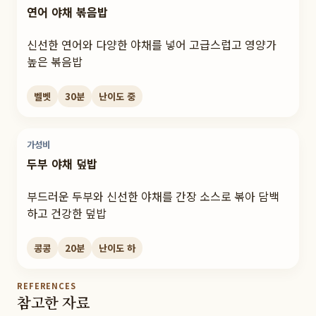
연어 야채 볶음밥
신선한 연어와 다양한 야채를 넣어 고급스럽고 영양가
높은 볶음밥
벨벳
30
분
난이도
중
가성비
두부 야채 덮밥
부드러운 두부와 신선한 야채를 간장 소스로 볶아 담백
하고 건강한 덮밥
콩콩
20
분
난이도
하
REFERENCES
참고한 자료