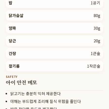
밥
1공기
닭가슴살
80g
양파
30g
당근
20g
간장
1큰술
참기름
1작은술
SAFETY
아이 안전 메모
닭고기는 충분히 익혀 제공한다
야채는 부드럽게 조리해 질식 위험을 줄인다