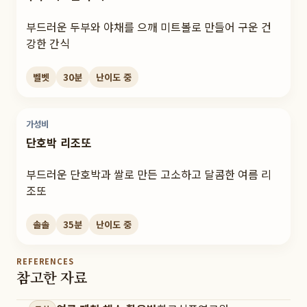
부드러운 두부와 야채를 으깨 미트볼로 만들어 구운 건
강한 간식
벨벳
30
분
난이도
중
가성비
단호박 리조또
부드러운 단호박과 쌀로 만든 고소하고 달콤한 여름 리
조또
솔솔
35
분
난이도
중
REFERENCES
참고한 자료