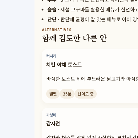
솔솔
·
제철 고구마를 활용한 메뉴가 신선하고
단단
·
탄단채 균형이 잘 맞는 메뉴로 아이 영
ALTERNATIVES
함께 검토한 다른 안
럭셔리
치킨 야채 토스트
바삭한 토스트 위에 부드러운 닭고기와 아삭한
벨벳
25
분
난이도
중
가성비
감자전
감자와 채소를 얇게 썰어 바삭하게 부쳐낸 간