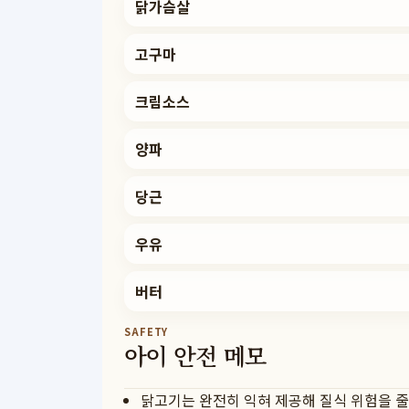
닭가슴살
고구마
크림소스
양파
당근
우유
버터
SAFETY
아이 안전 메모
닭고기는 완전히 익혀 제공해 질식 위험을 줄