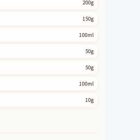
200g
150g
100ml
50g
50g
100ml
10g