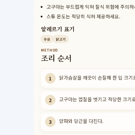
고구마는 부드럽게 익혀 질식 위험에 주의하
스튜 온도는 적당히 식혀 제공하세요.
알레르기 표기
우유
닭고기
METHOD
조리 순서
닭가슴살을 깨끗이 손질해 한 입 크기
1
고구마는 껍질을 벗기고 적당한 크기로
2
양파와 당근을 다진다.
3