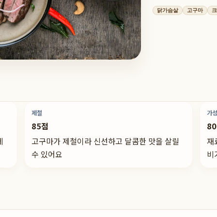
닭가슴살
고구마
크
제철
가
85점
8
메
고구마가 제철이라 신선하고 달콤한 맛을 살릴
재
수 있어요
비