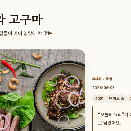
와 고구마
곁들여 아이 입맛에 딱 맞는
레시피 기록일
2026-06-05
40
분
난이도
중
“오늘의 요리”가 
로 남겼어요.