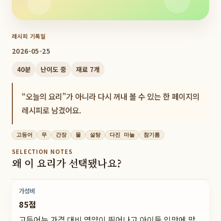
레시피 기록일
2026-05-25
40
분
난이도
중
재료
7
개
“오늘의 요리”가 아니라 다시 꺼내 볼 수 있는 한 페이지의
레시피로 남겼어요.
고등어
무
간장
물
설탕
다진 마늘
참기름
SELECTION NOTES
왜 이 요리가 선택됐나요?
가성비
85점
고등어는 가격 대비 영양이 뛰어나고 아이들 입맛에 맞