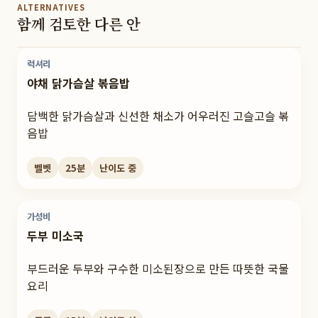
ALTERNATIVES
함께 검토한 다른 안
럭셔리
야채 닭가슴살 볶음밥
담백한 닭가슴살과 신선한 채소가 어우러진 고슬고슬 볶
음밥
벨벳
25
분
난이도
중
가성비
두부 미소국
부드러운 두부와 구수한 미소된장으로 만든 따뜻한 국물
요리